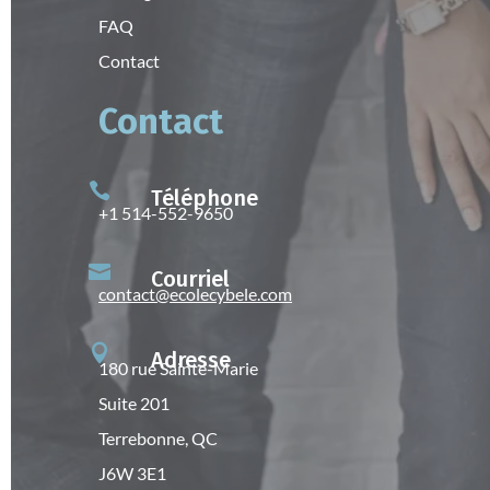
FAQ
Contact
Contact

Téléphone
+1 514-552-9650

Courriel
contact@ecolecybele.com

Adresse
180 rue Sainte-Marie
Suite 201
Terrebonne
, QC
J6W 3E1