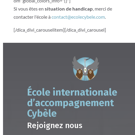
om" global_colors_info="{}"]
Si vous êtes en
situation de handicap
, merci de
contacter l'école à
contact@ecolecybele.com
.
[/dica_divi_carouselitem][/dica_divi_carousel]
École internationale
d’accompagnement
Cybèle
Rejoignez nous