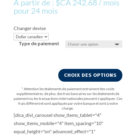
À partir de :
$CA
242.68
/ mois
pour 24 mois
Changer devise
Type de paiement
CHOIX DES OPTIONS
* Attention les étalements de paiement entrainent des coûts
supplémentaires, de plus, d
es frais bancaires sur les étalements de
paiement ou les transactions internationales peuvent s'appliquer. Ces
frais diffèrent et sont appliqués par votre banque et sont à votre
charge.
[dica_divi_carousel show_items_tablet="4"
show_items_mobile="4" item_spacing="10"
equal_height="on" advanced_effect="1"