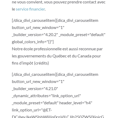
ne vous convient, vous pouvez prendre contact avec
le
service financier
.
[/dica_divi_carouselitem][dica_divi_carouselitem
button_url_new_window="1"
_builder_version="4.20.2" _module_preset="default"
global_colors_info="{}"]
Notre école professionnelle est aussi reconnue par
les gouvernements du Québec et du Canada pour
fins d’impôt (crédits)
[/dica_divi_carouselitem][dica_divi_carouselitem
button_url_new_window="1"
_builder_version="4.21.0"
_dynamic_attributes="link_option_url"
_module_preset="default" header_level="h4"
link_option_url="@ET-
DC@eyJkeW5hbWljIjp0cnVlLCJjb250ZW50IjoicG