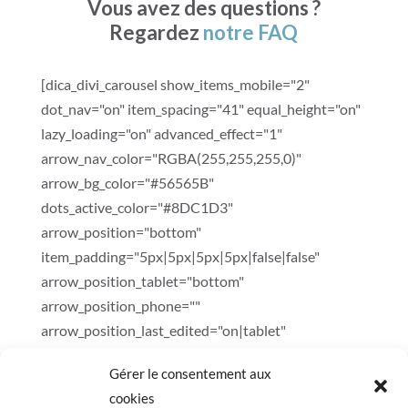
Vous avez des questions ?
Regardez
notre FAQ
[dica_divi_carousel show_items_mobile="2"
dot_nav="on" item_spacing="41" equal_height="on"
lazy_loading="on" advanced_effect="1"
arrow_nav_color="RGBA(255,255,255,0)"
arrow_bg_color="#56565B"
dots_active_color="#8DC1D3"
arrow_position="bottom"
item_padding="5px|5px|5px|5px|false|false"
arrow_position_tablet="bottom"
arrow_position_phone=""
arrow_position_last_edited="on|tablet"
_builder_version="4.21.0" _module_preset="default"
Gérer le consentement aux
body_text_align="justify"
cookies
custom_padding="5px|5px|5px|5px|false|false"