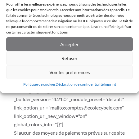
Pour offrir les meilleures expériences, nous utilisons des technologies telles
title_font_size_tablet=""
que les cookies pour stocker et/ou accéder aux informations des appareils. Le
title_font_size_phone="12px"
fait de consentir à ces technologies nous permettra de traiter des données
telles que le comportement de navigation ou les ID uniques sur ce site. Le fait de
title_font_size_last_edited="on|phone"
ne pas consentir ou de retirer son consentement peut avoir un effet négatif sur
body_font_size_tablet=""
certaines caractéristiques et fonctions.
body_font_size_phone="10px"
Accepter
body_font_size_last_edited="on|phone"
border_radii_item="on|15px|15px|15px|15px"
Refuser
border_width_all_item="2px"
Voir les préférences
border_color_all_item="#A4DBE9"
global_colors_info="{}"][dica_divi_carouselitem
Politique de cookies
Déclaration de confidentialité
Imprint
button_url_new_window="1"
_builder_version="4.21.0" _module_preset="default"
link_option_url="mailto:comptes@ecolecybele.com"
link_option_url_new_window="on"
global_colors_info="{}"]
Si aucun des moyens de paiements prévus sur ce site