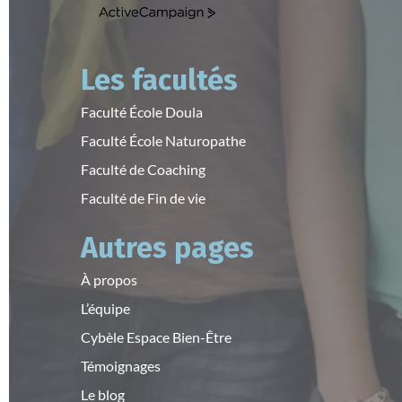
A
c
t
i
Les facultés
v
e
Faculté École Doula
C
Faculté École Naturopathe
a
m
Faculté de Coaching
p
a
Faculté de Fin de vie
i
g
Autres pages
n
À propos
L’équipe
Cybèle Espace Bien-Être
Témoignages
Le blog