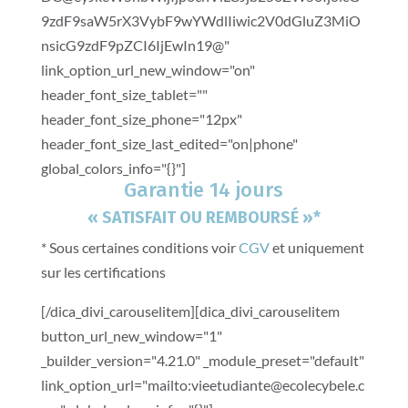
9zdF9saW5rX3VybF9wYWdlIiwic2V0dGluZ3MiO
nsicG9zdF9pZCI6IjEwIn19@"
link_option_url_new_window="on"
header_font_size_tablet=""
header_font_size_phone="12px"
header_font_size_last_edited="on|phone"
global_colors_info="{}"]
Garantie 14 jours
« SATISFAIT OU REMBOURSÉ »*
* Sous certaines conditions voir
CGV
et uniquement
sur les certifications
[/dica_divi_carouselitem][dica_divi_carouselitem
button_url_new_window="1"
_builder_version="4.21.0" _module_preset="default"
link_option_url="mailto:vieetudiante@ecolecybele.c