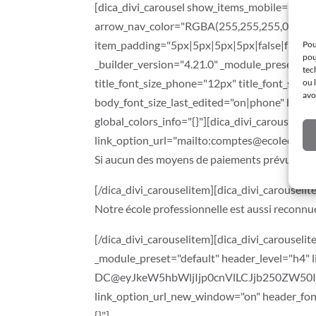
[dica_divi_carousel show_items_mobile="2" d
arrow_nav_color="RGBA(255,255,255,0)" ar
item_padding="5px|5px|5px|5px|false|false" 
Pou
pou
_builder_version="4.21.0" _module_preset="de
tec
title_font_size_phone="12px" title_font_size
ou 
avo
body_font_size_last_edited="on|phone" bord
global_colors_info="{}"][dica_divi_carouseli
link_option_url="mailto:comptes@ecolecybele
Si aucun des moyens de paiements prévus sur 
[/dica_divi_carouselitem][dica_divi_carousel
Notre école professionnelle est aussi reconn
[/dica_divi_carouselitem][dica_divi_carousel
_module_preset="default" header_level="h4" 
DC@eyJkeW5hbWljIjp0cnVlLCJjb250ZW50I
link_option_url_new_window="on" header_font
{}"]