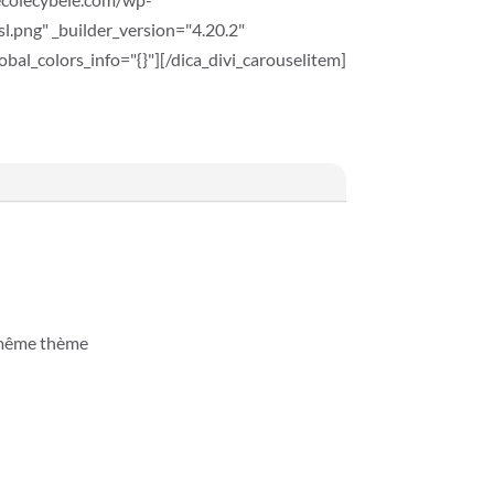
.png" _builder_version="4.20.2"
bal_colors_info="{}"][/dica_divi_carouselitem]
 même thème