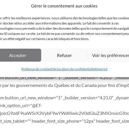
ot_nav="on" item_spacing="41" equal_height="on" lazy_loading="o
Gérer le consentement aux cookies
row_bg_color="#56565B" dots_active_color="#8DC1D3" arrow_po
arrow_position_tablet="bottom" arrow_position_phone="" arrow_p
r offrir les meilleures expériences, nous utilisons des technologies telles que les cookie
r stocker et/ou accéder aux informations des appareils. Le fait de consentir à ces
fault" body_text_align="justify" custom_padding="5px|5px|5px|5px|
hnologies nous permettra de traiter des données telles que le comportement de navigat
_last_edited="on|phone" body_font_size_tablet="" body_font_size
les ID uniques sur ce site. Le fait de ne pas consentir ou de retirer son consentement peu
ir un effet négatif sur certaines caractéristiques et fonctions.
er_radii_item="on|15px|15px|15px|15px" border_width_all_item=
tem button_url_new_window="1" _builder_version="4.21.0" _module
Accepter
Refuser
Voir les préférence
.com" link_option_url_new_window="on" global_colors_info="{}"]
ce site ne vous convient, vous pouvez prendre contact avec le
serv
Politique de cookies
Déclaration de confidentialité
Imprint
item button_url_new_window="1" _builder_version="4.20.2" _module
ue par les gouvernements du Québec et du Canada pour fins d’impôt
item button_url_new_window="1" _builder_version="4.21.0" _dynami
link_option_url="@ET-
joicG9zdF9saW5rX3VybF9wYWdlIiwic2V0dGluZ3MiOnsicG9zd
_size_tablet="" header_font_size_phone="12px" header_font_size