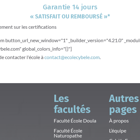
Garantie 14 jours
« SATISFAIT OU REMBOURSÉ »*
ment sur les certifications
item button_url_new_window="1" _builder_version="4.21.0" _modul
bele.com" global_colors_info="{}"]
 de contacter l'école à
contact@ecolecybele.com
.
Les
Autres
facultés
pages
Faculté École Doula
À propos
Faculté École
L’équipe
Naturopathe