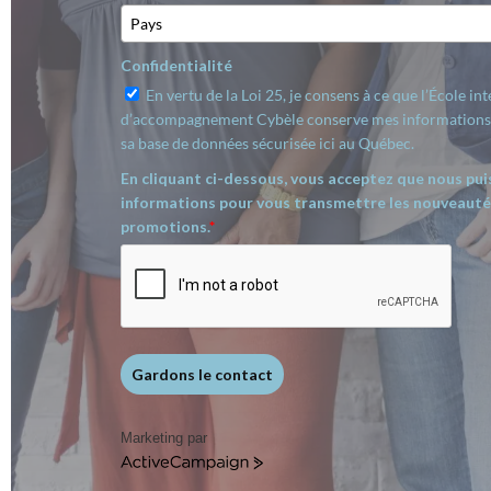
Confidentialité
En vertu de la Loi 25, je consens à ce que l’École in
d’accompagnement Cybèle conserve mes informations 
sa base de données sécurisée ici au Québec.
En cliquant ci-dessous, vous acceptez que nous pui
informations pour vous transmettre les nouveautés
promotions.
*
Gardons le contact
Marketing par
A
c