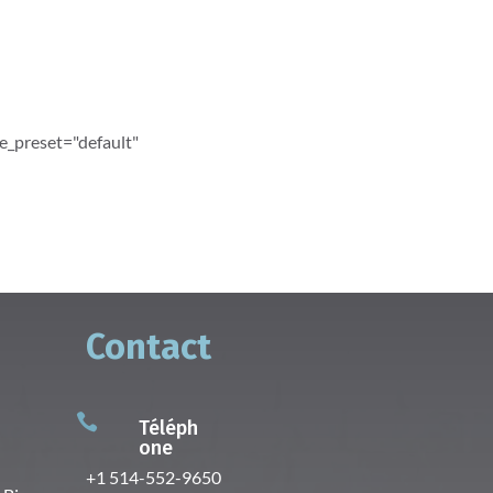
e_preset="default"
Contact

Téléph
one
+1 514-552-9650