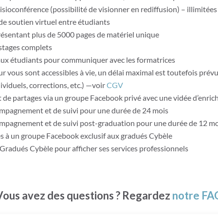
ioconférence (possibilité de visionner en rediffusion) – illimitées
 de soutien virtuel entre étudiants
présentant plus de
5000 pages
de matériel unique
stages
complets
 aux étudiants pour communiquer avec les formatrices
ur vous sont accessibles à vie, un délai maximal est toutefois prév
viduels, corrections, etc.) —voir
CGV
 de partages via un groupe Facebook privé
avec une vidée d’enri
compagnement et de suivi pour une durée de 24 mois
compagnement et de suivi post-graduation pour une durée de 12 m
cès à un groupe Facebook exclusif aux gradués Cybèle
 Gradués Cybèle pour afficher ses services professionnels
Vous avez des questions ? Regardez
notre FA