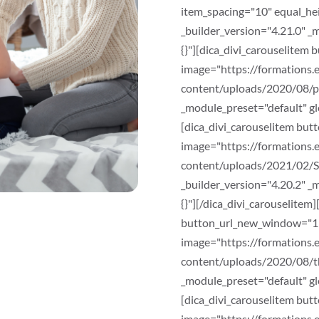
item_spacing="10" equal_he
_builder_version="4.21.0" _
{}"][dica_divi_carouselite
image="https://formations.
content/uploads/2020/08/pa
_module_preset="default" glo
[dica_divi_carouselitem bu
image="https://formations.
content/uploads/2021/02/
_builder_version="4.20.2" _
{}"][/dica_divi_carouselitem
button_url_new_window="1
image="https://formations.
content/uploads/2020/08/th-
_module_preset="default" glo
[dica_divi_carouselitem bu
image="https://formations.