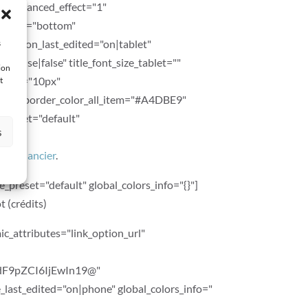
n" advanced_effect="1"
sition="bottom"
osition_last_edited="on|tablet"
s
false|false" title_font_size_tablet=""
ion
_phone="10px"
t
"2px" border_color_all_item="#A4DBE9"
_preset="default"
s
ice financier
.
_preset="default" global_colors_info="{}"]
 (crédits)
c_attributes="link_option_url"
F9pZCI6IjEwIn19@"
_last_edited="on|phone" global_colors_info="