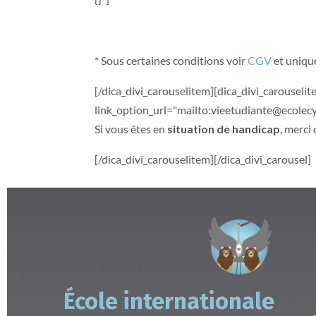
* Sous certaines conditions voir
CGV
et unique
[/dica_divi_carouselitem][dica_divi_carousel
link_option_url="mailto:vieetudiante@ecolecy
Si vous êtes en
situation de handicap
, merci
[/dica_divi_carouselitem][/dica_divi_carousel]
École internationale