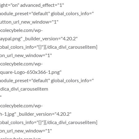
ight="on" advanced_effect="1"
module_preset="default" global_colors_info="
m button_url_new_window="1"
ecolecybele.com/wp-
ypal.png" _builder_version="4.20.2"
bal_colors_info="{}"][/dica_divi_carouselitem]
tton_url_new_window="1"
ecolecybele.com/wp-
Square-Logo-650x366-1.png"
module_preset="default" global_colors_info="
][dica_divi_carouselitem
"
ecolecybele.com/wp-
1.jpg" _builder_version="4.20.2"
bal_colors_info="{}"][/dica_divi_carouselitem]
tton_url_new_window="1"
ecolecybele.com/wp-