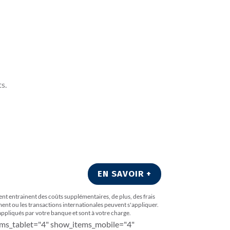
s.
EN SAVOIR +
ent entrainent des coûts supplémentaires, de plus, d
es frais
ment ou les transactions internationales peuvent s'appliquer.
 appliqués par votre banque et sont à votre charge.
tems_tablet="4" show_items_mobile="4"