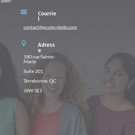
 Bien-

Courrie
l
contact@ecolecybele.com

Adress
e
180 rue Sainte-
Marie
Suite 201
Terrebonne
, QC
J6W 3E1