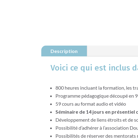
Description
Voici ce qui est inclus d
8
00 heures incluant la formation, les tr
Programme pédagogique découpé en
9
5
9 cours au format audio et vidéo
Séminaire de 14 jours en présentiel
Développement de liens étroits et de so
Possibilité d’
adhérer
à l’association Do
Possibilités d
e r
éserver
des mentorats 