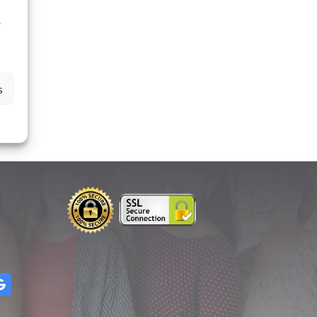
à
e
s