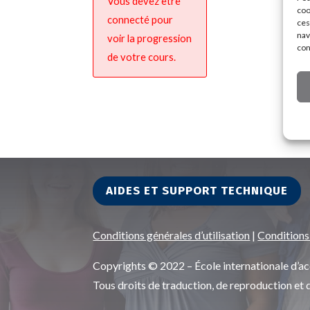
Vous devez être
coo
connecté pour
ces
nav
voir la progression
con
de votre cours.
AIDES ET SUPPORT TECHNIQUE
Conditions générales d’utilisation
|
Conditions
Copyrights © 2022 – École internationale d
Tous droits de traduction, de reproduction et 