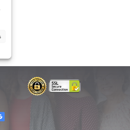
à
e
s