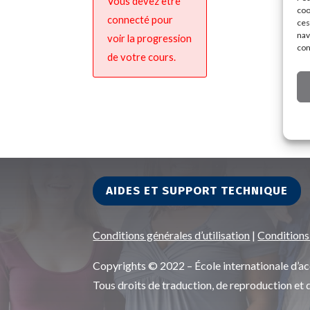
Vous devez être
coo
connecté pour
ces
nav
voir la progression
con
de votre cours.
AIDES ET SUPPORT TECHNIQUE
Conditions générales d’utilisation
|
Conditions
Copyrights © 2022 – École internationale d
Tous droits de traduction, de reproduction et 