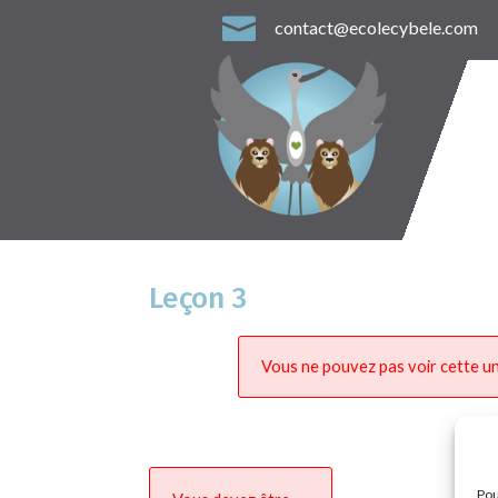

contact@ecolecybele.com
Leçon 3
Vous ne pouvez pas voir cette un
Pou