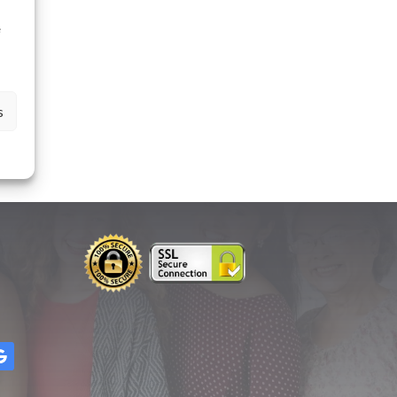
à
e
s