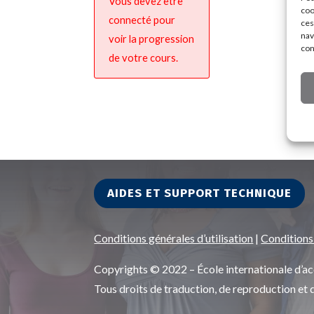
Vous devez être
coo
connecté pour
ces
nav
voir la progression
con
de votre cours.
AIDES ET SUPPORT TECHNIQUE
Conditions générales d’utilisation
|
Conditions
Copyrights © 2022 – École internationale d
Tous droits de traduction, de reproduction et 