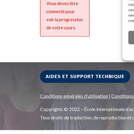
Vous devez être
coo
ces
connecté pour
nav
voir la progression
con
de votre cours.
AIDES ET SUPPORT TECHNIQUE
Conditions générales d’utilisation
|
Conditions
Copyrights © 2022 – École internationale d
Tous droits de traduction, de reproduction et 