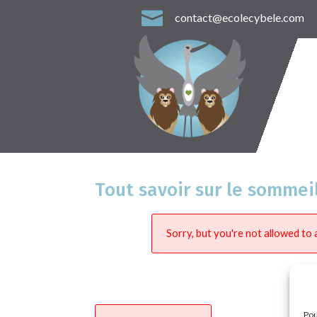

contact@ecolecybele.com
Tout savoir sur le sommei
Sorry, but you're not allowed to a
Pou