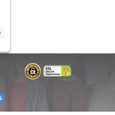
à
e
s