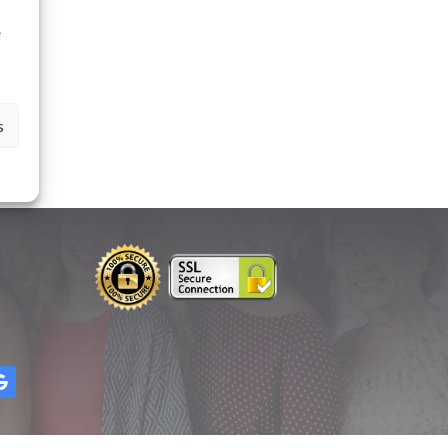
à
e
s