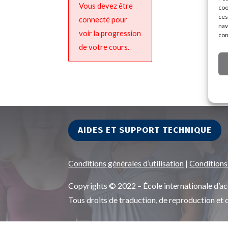
Vous devez être
coo
ces
connecté pour
nav
voir la progression
con
de votre cours.
AIDES ET SUPPORT TECHNIQUE
Conditions générales d’utilisation
|
Conditions
Copyrights © 2022 – École internationale d
Tous droits de traduction, de reproduction et 