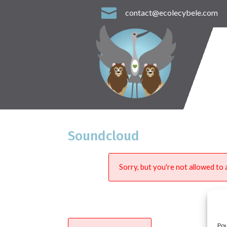

contact@ecolecybele.com
Soundcloud
Sorry, but you're not allowed to a
Pou