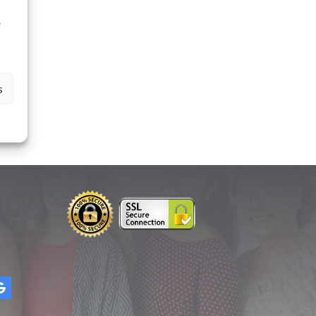
à
e
s