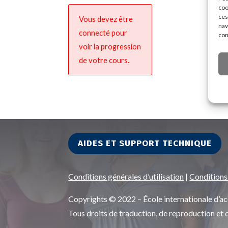
coo
ces
Vous devez être
nav
connecté pour
con
voir la progression
de votre cours.
AIDES ET SUPPORT TECHNIQUE
Conditions générales d’utilisation
|
Conditions
Copyrights © 2022 – École internationale d
Tous droits de traduction, de reproduction et 