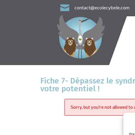

contact@ecolecybele.com
Fiche 7- Dépassez le synd
votre potentiel !
Sorry, but you're not allowed to a
Pou