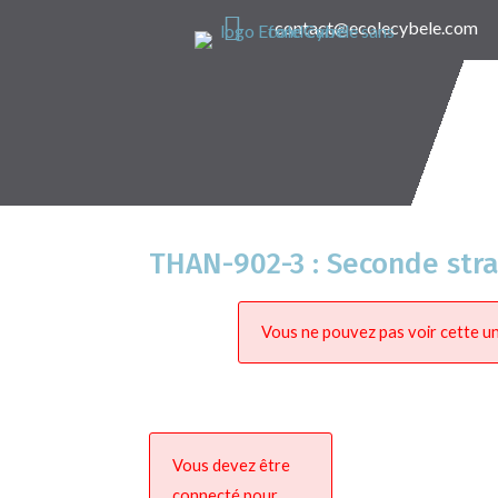

contact@ecolecybele.com
THAN-902-3 : Seconde str
Vous ne pouvez pas voir cette un
Vous devez être
connecté pour