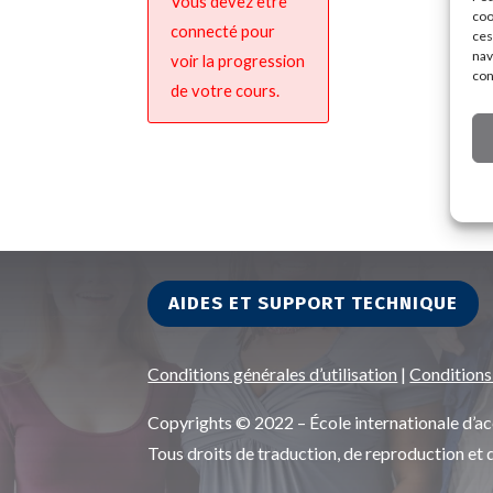
Vous devez être
coo
connecté pour
ces
nav
voir la progression
con
de votre cours.
AIDES ET SUPPORT TECHNIQUE
Conditions générales d’utilisation
|
Conditions
Copyrights © 2022 – École internationale d
Tous droits de traduction, de reproduction et 