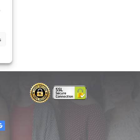
à
e
s