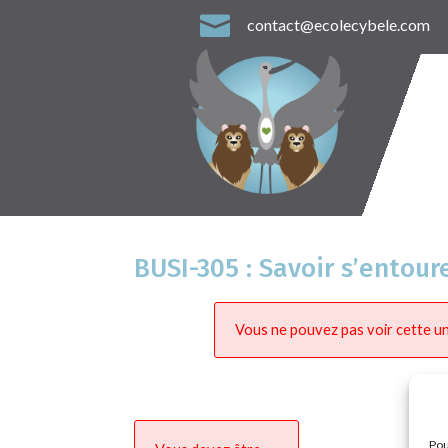

contact@ecolecybele.com
BUSI-305 : Savoir s’entour
Vous ne pouvez pas voir cette un
Pou