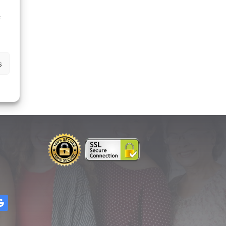
à
e
s