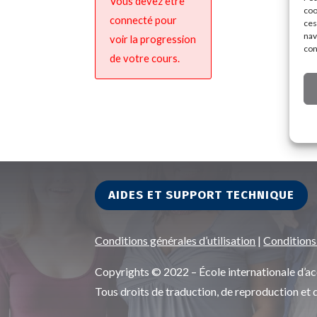
Vous devez être
coo
connecté pour
ces
nav
voir la progression
con
de votre cours.
AIDES ET SUPPORT TECHNIQUE
Conditions générales d’utilisation
|
Conditions
Copyrights © 2022 – École internationale d
Tous droits de traduction, de reproduction et 