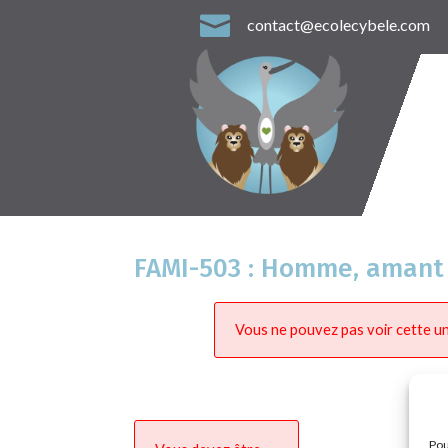

contact@ecolecybele.com
FAMI-503 : Homme, amant 
Vous ne pouvez pas voir cette un
Pou