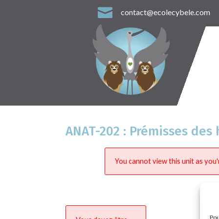

contact@ecolecybele.com
ANAT-202 : Prémisses des 
You cannot view this unit as you'
Pou