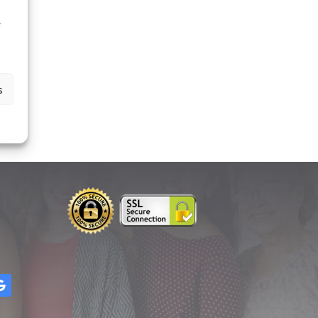
à
e
s