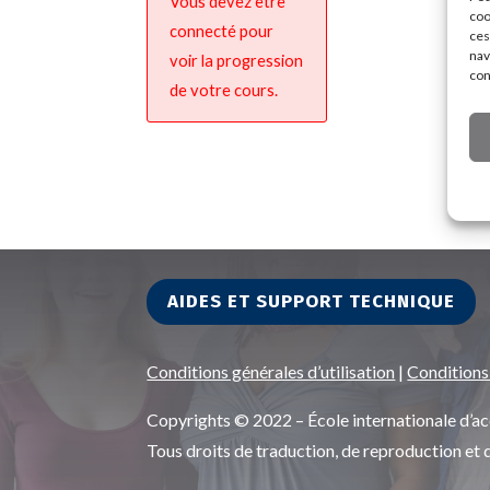
Vous devez être
coo
connecté pour
ces
nav
voir la progression
con
de votre cours.
AIDES ET SUPPORT TECHNIQUE
Conditions générales d’utilisation
|
Conditions
Copyrights © 2022 – École internationale d
Tous droits de traduction, de reproduction et 