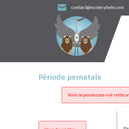

contact@ecolecybele.com
Période pernatale
Vous ne pouvez pas voir cette un
Pou