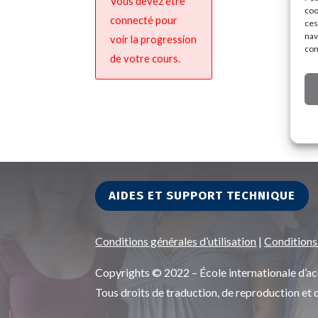
Vous devez être
coo
connecté pour
ces
nav
voir la progression
con
de votre cours.
AIDES ET SUPPORT TECHNIQUE
Conditions générales d’utilisation
|
Conditions
Copyrights © 2022 – École internationale d
Tous droits de traduction, de reproduction et 