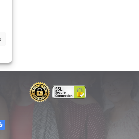
à
e
s