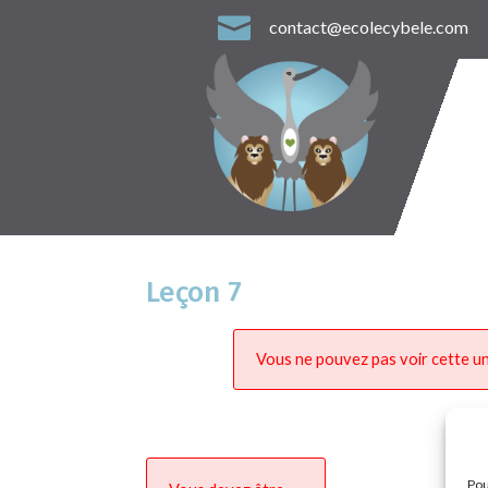

contact@ecolecybele.com
Leçon 7
Vous ne pouvez pas voir cette un
Pou