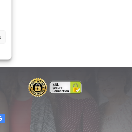
à
e
s