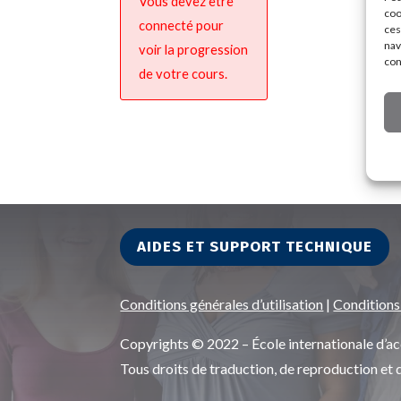
Vous devez être
coo
connecté pour
ces
nav
voir la progression
con
de votre cours.
AIDES ET SUPPORT TECHNIQUE
Conditions générales d’utilisation
|
Conditions
Copyrights © 2022 – École internationale d
Tous droits de traduction, de reproduction et 