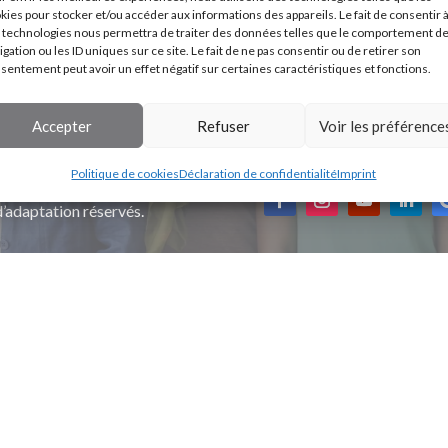
kies pour stocker et/ou accéder aux informations des appareils. Le fait de consentir 
 technologies nous permettra de traiter des données telles que le comportement d
igation ou les ID uniques sur ce site. Le fait de ne pas consentir ou de retirer son
sentement peut avoir un effet négatif sur certaines caractéristiques et fonctions.
Accepter
Refuser
Voir les préférence
 générales de vente
Politique de cookies
Déclaration de confidentialité
Imprint
’accompagnement Cybèle.
d’adaptation réservés.