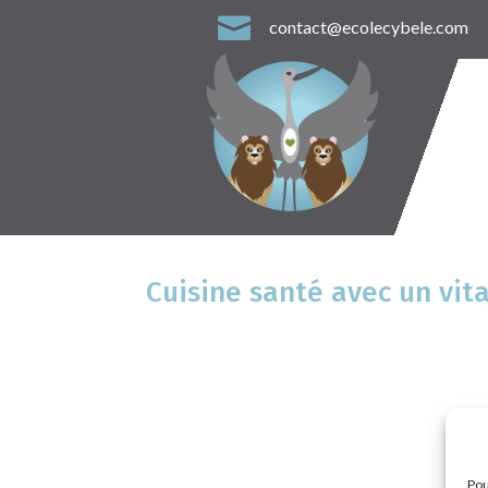

contact@ecolecybele.com
Cuisine santé avec un vit
Pou