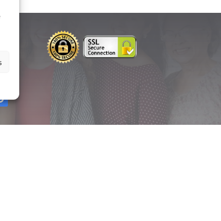
à
e
s