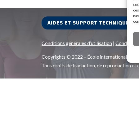
coo
ces
nav
con
AIDES ET SUPPORT TECHNIQUE
Conditions générales d’utilisation
|
Conditions
Copyrights © 2022 – École internationale d
Tous droits de traduction, de reproduction et 