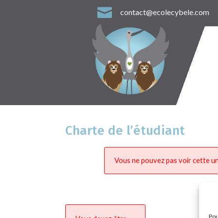

contact@ecolecybele.com
Charte de l’étudiant
Vous ne pouvez pas voir cette un
Pou