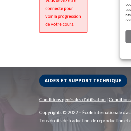
Vous devez être
coo
connecté pour
ces
nav
voir la progression
con
de votre cours.
AIDES ET SUPPORT TECHNIQUE
Conditions générales d’utilisation
|
Conditions
Copyrights © 2022 – École internationale d
Tous droits de traduction, de reproduction et 