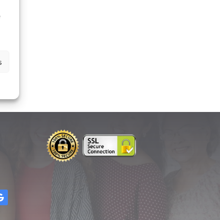
à
e
s