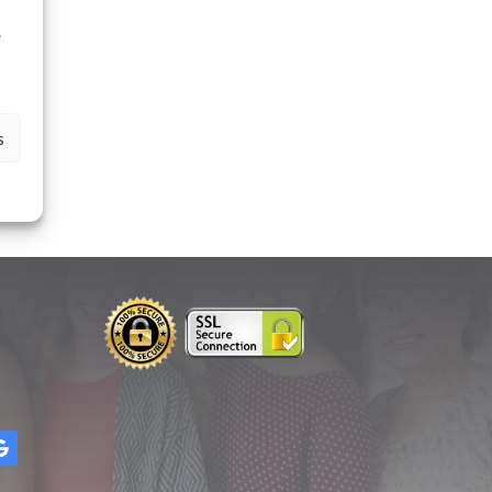
à
e
s