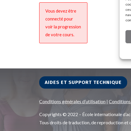
coo
ces
Vous devez être
nav
connecté pour
con
voir la progression
de votre cours.
AIDES ET SUPPORT TECHNIQUE
Conditions générales d’utilisation
|
Conditions
Copyrights © 2022 – École internationale d
Tous droits de traduction, de reproduction et 