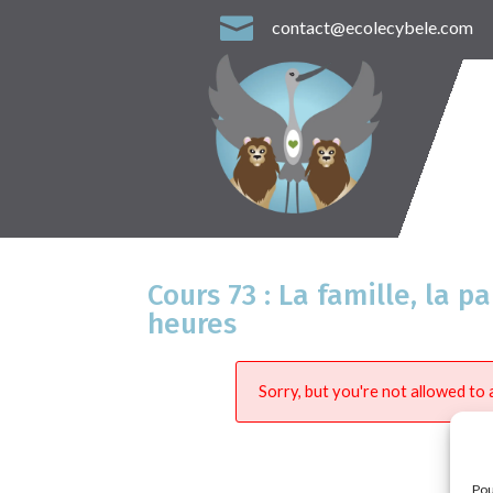

contact@ecolecybele.com
Cours 73 : La famille, la p
heures
Sorry, but you're not allowed to a
Pou