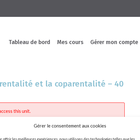
Tableau de bord
Mes cours
Gérer mon compte
arentalité et la coparentalité – 40
ccess this unit.
Gérer le consentement aux cookies
r offrir les meilleures expériences, nous utilisons des technologies telles que les