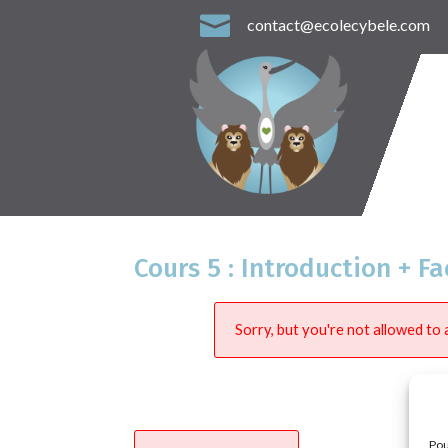

contact@ecolecybele.com
Cours 5 : Introduction + F
Sorry, but you're not allowed to a
Pou