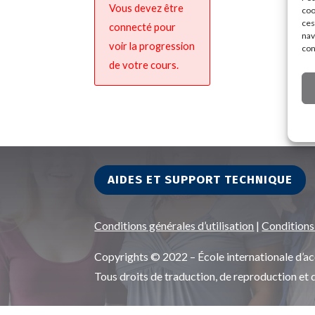
Vous devez être
coo
ces
connecté pour
nav
voir la progression
con
de votre cours.
AIDES ET SUPPORT TECHNIQUE
Conditions générales d’utilisation
|
Conditions
Copyrights © 2022 – École internationale d
Tous droits de traduction, de reproduction et 