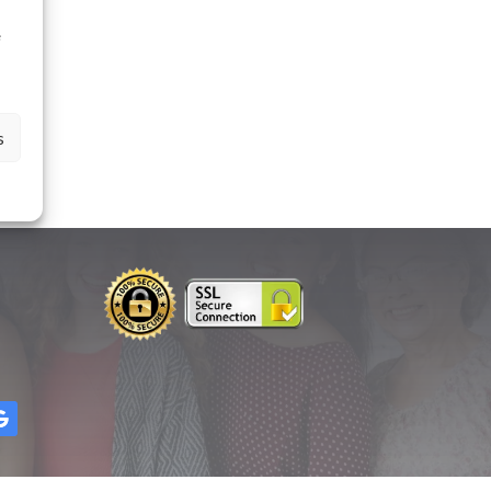
à
e
s