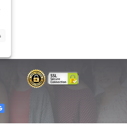
à
e
s