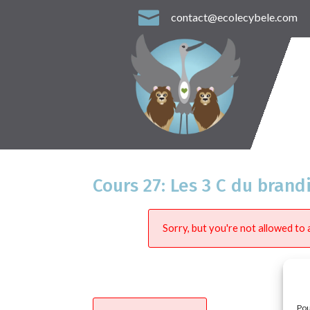

contact@ecolecybele.com
Cours 27: Les 3 C du bran
Sorry, but you're not allowed to a
Pou