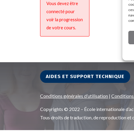
Vous devez être
coo
ces
connecté pour
nav
voir la progression
con
de votre cours.
AIDES ET SUPPORT TECHNIQUE
Conditions générales d’utilisation
|
Conditions
Copyrights © 2022 – École internationale d
Tous droits de traduction, de reproduction et 