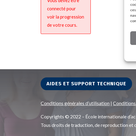
Vous devez être
coo
connecté pour
ces
nav
voir la progression
con
de votre cours.
AIDES ET SUPPORT TECHNIQUE
Conditions générales d’utilisation
|
Conditions
Copyrights © 2022 – École internationale d
Tous droits de traduction, de reproduction et 