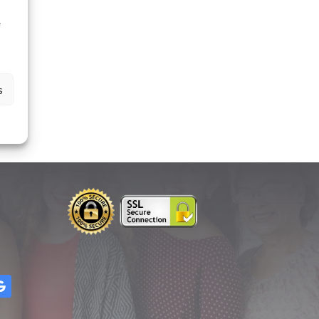
à
e
s