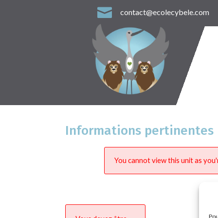

contact@ecolecybele.com
Informations pertinentes
You cannot view this unit as you'
Pou